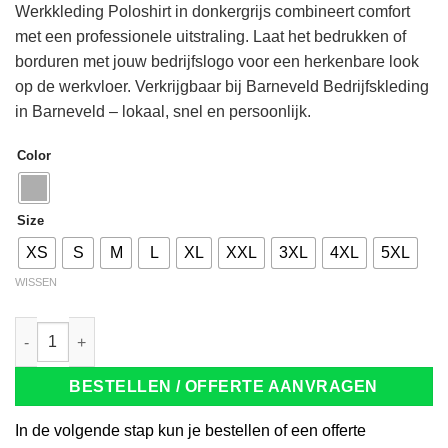
Werkkleding Poloshirt in donkergrijs combineert comfort
met een professionele uitstraling. Laat het bedrukken of
borduren met jouw bedrijfslogo voor een herkenbare look
op de werkvloer. Verkrijgbaar bij Barneveld Bedrijfskleding
in Barneveld – lokaal, snel en persoonlijk.
Color
Size
XS
S
M
L
XL
XXL
3XL
4XL
5XL
WISSEN
Tricorp 201005 Poloshirt Fitted 180g donkergrijs aantal
BESTELLEN / OFFERTE AANVRAGEN
In de volgende stap kun je bestellen of een offerte