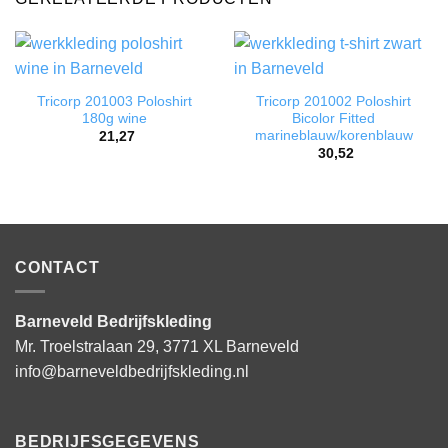
Tricorp 201003 Poloshirt
Tricorp 201002 Poloshirt
180g wine
Bicolor Fitted
marineblauw/korenblauw
21,27
30,52
CONTACT
Barneveld Bedrijfskleding
Mr. Troelstralaan 29, 3771 XL Barneveld
info@barneveldbedrijfskleding.nl
BEDRIJFSGEGEVENS