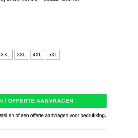
XXL
3XL
4XL
5XL
itted 180g flessengroen aantal
N / OFFERTE AANVRAGEN
stellen of een offerte aanvragen voor bedrukking.