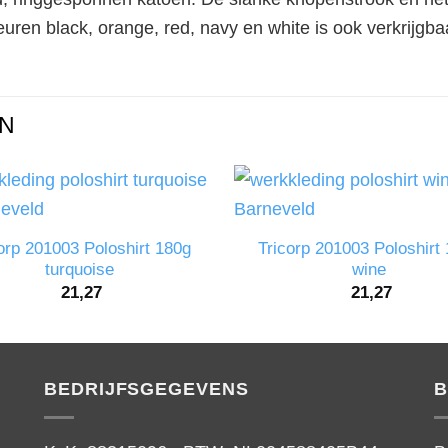
kleuren black, orange, red, navy en white is ook verkrijgb
N
orp 201003 Poloshirt 180g
Tricorp 201003 Poloshirt
turquoise
wine
21,27
21,27
BEDRIJFSGEGEVENS
B