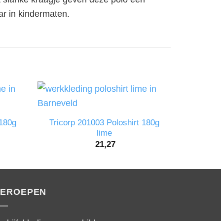
aar in kindermaten.
 180g
Tricorp 201003 Poloshirt 180g
Tricorp
lime
21,27
EROEPEN