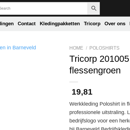
dingen
Contact
Kledingpakketten
Tricorp
Over ons
HOME
/
POLOSHIRTS
Tricorp 201005 
flessengroen
19,81
Werkkleding Poloshirt in 
professionele uitstraling.
bedrijfslogo voor een herk
bij Barneveld Bedrijfskled