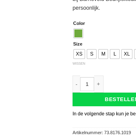
persoonlijk.
Color
Size
XS
S
M
L
XL
WISSEN
Tricorp 201005 Poloshirt F
BESTELLE
In de volgende stap kun je be
Artikelnummer:
73.8176.1019