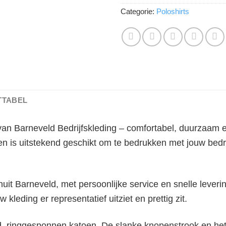
Categorie:
Poloshirts
TTABEL
van Barneveld Bedrijfskleding – comfortabel, duurzaam e
en is uitstekend geschikt om te bedrukken met jouw bedr
it Barneveld, met persoonlijke service en snelle leveri
w kleding er representatief uitziet en prettig zit.
kamd, ringgesponnen katoen. De slanke knopenstrook en h