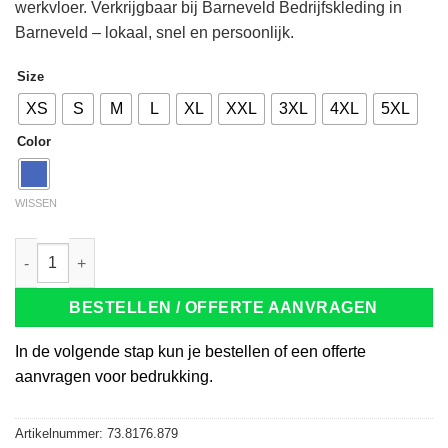
werkvloer. Verkrijgbaar bij Barneveld Bedrijfskleding in
Barneveld – lokaal, snel en persoonlijk.
Size
XS
S
M
L
XL
XXL
3XL
4XL
5XL
Color
WISSEN
Tricorp 103004 T-Shirt Multinorm ink aantal
BESTELLEN / OFFERTE AANVRAGEN
In de volgende stap kun je bestellen of een offerte
aanvragen voor bedrukking.
Artikelnummer:
73.8176.879