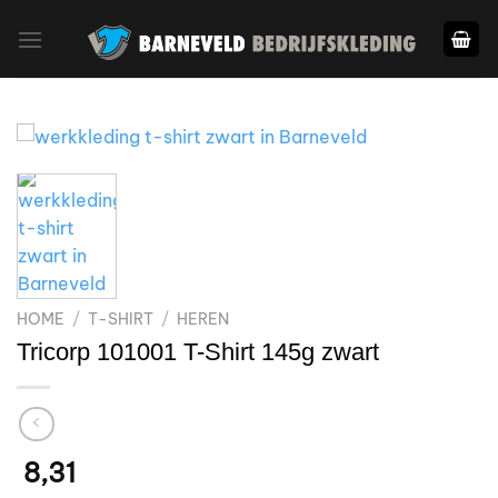
Ga
naar
inhoud
HOME
/
T-SHIRT
/
HEREN
Tricorp 101001 T-Shirt 145g zwart
8,31