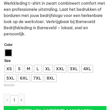
Werkkleding t-shirt in zwart combineert comfort met
een professionele uitstraling. Laat het bedrukken of
borduren met jouw bedrijfslogo voor een herkenbare
look op de werkvloer. Verkrijgbaar bij Barneveld
Bedrijfskleding in Barneveld – lokaal, snel en
persoonlijk.
Color
Size
XS
S
M
L
XL
XXL
3XL
4XL
5XL
6XL
7XL
8XL
WISSEN
Tricorp 101001 T-Shirt 145g zwart aantal