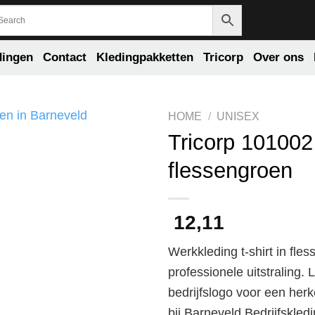
dingen
Contact
Kledingpakketten
Tricorp
Over ons
HOME
/
UNISEX
Tricorp 101002
flessengroen
12,11
Werkkleding t-shirt in fl
professionele uitstraling.
bedrijfslogo voor een herk
bij Barneveld Bedrijfskled