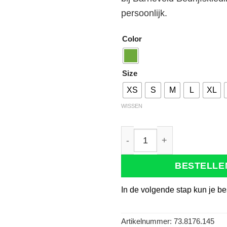
persoonlijk.
Color
Size
XS
S
M
L
XL
WISSEN
Tricorp 101002 T-Shirt 190
BESTELLE
In de volgende stap kun je be
Artikelnummer:
73.8176.145