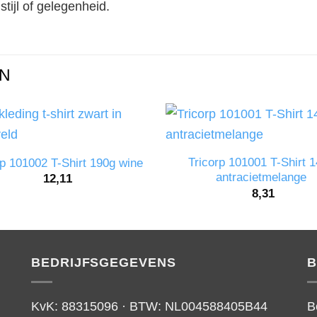
stijl of gelegenheid.
N
Tricorp 101001 T-Shirt 
rp 101002 T-Shirt 190g wine
antracietmelange
12,11
8,31
BEDRIJFSGEGEVENS
B
KvK: 88315096 · BTW: NL004588405B44
B