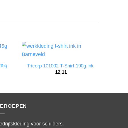
145g
Tricor
Tricorp 101002 T-Shirt 190g ink
12,11
EROEPEN
edrijfskleding voor schilders