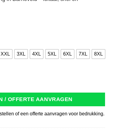
XXL
3XL
4XL
5XL
6XL
7XL
8XL
g flessengroen aantal
N / OFFERTE AANVRAGEN
stellen of een offerte aanvragen voor bedrukking.