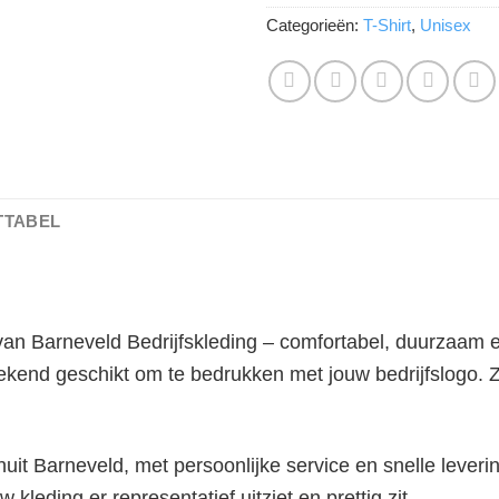
Categorieën:
T-Shirt
,
Unisex
TTABEL
an Barneveld Bedrijfskleding – comfortabel, duurzaam en
tekend geschikt om te bedrukken met jouw bedrijfslogo. 
it Barneveld, met persoonlijke service en snelle leveri
w kleding er representatief uitziet en prettig zit.