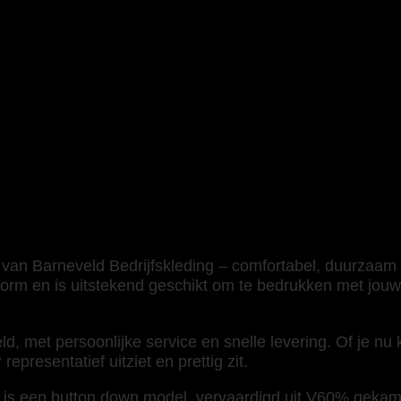
van Barneveld Bedrijfskleding – comfortabel, duurzaam e
rm en is uitstekend geschikt om te bedrukken met jouw b
d, met persoonlijke service en snelle levering. Of je nu
representatief uitziet en prettig zit.
is een button down model, vervaardigd uit V60% gekam