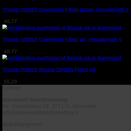
Tricorp 705007 Overhemd Fitted blauw, mouwlengte 5
48,77
Tricorp 705007 Overhemd Fitted wit, mouwlengte 5
48,77
Tricorp 705016 Blouse Stretch Fitted wit
55,23
Contact
Barneveld Bedrijfskleding
Mr. Troelstralaan 29, 3771 XL Barneveld
info@barneveldbedrijfskleding.nl
Bedrijfsgegevens