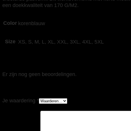
een doekkwaliteit van 170 G/M2.
Color
korenblauw
Size
XS, S, M, L, XL, XXL, 3XL, 4XL, 5XL
Beoordelingen
Er zijn nog geen beoordelingen.
Wees de eerste om “Tricorp 701003 Werkhem
Je waardering
*