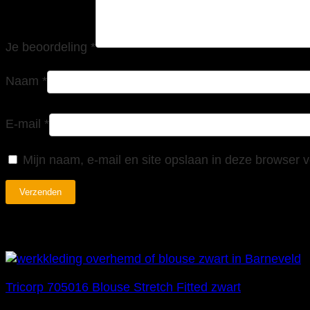
Je beoordeling
*
Naam
*
E-mail
*
Mijn naam, e-mail en site opslaan in deze browser v
Gerelateerde producten
Tricorp 705016 Blouse Stretch Fitted zwart