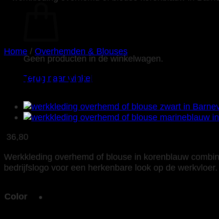
Home
/
Overhemden & Blouses
Geen producten in de winkelwagen.
Tricorp 701003 Werkhemd
Terug naar winkel
36,80
Werkkleding overhemd of blouse in korenblauw combinee
bedrijfslogo voor een herkenbare look op de werkvloer. V
Color