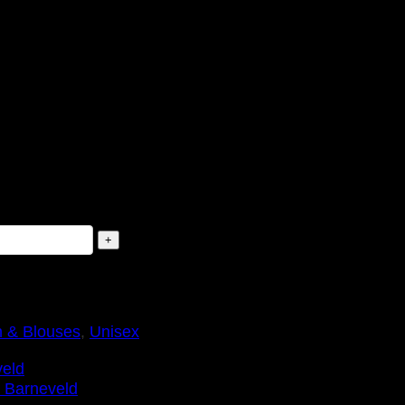
voor bedrukking.
 & Blouses
,
Unisex