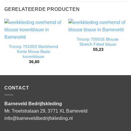
GERELATEERDE PRODUCTEN
Tricorp 705016 Blouse
Stretch Fitted blauw
Tricorp 701003 Werkhemd
55,23
Korte Mouw Basis
korenblauw
36,80
CONTACT
Barneveld Bedrijfskleding
Mr. Troelstralaan 29, 3771 XL Barneveld
info@barneveldbedrijfskleding.nl