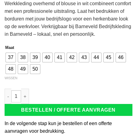
Werkkleding overhemd of blouse in wit combineert comfort
met een professionele uitstraling. Laat het bedrukken of
borduren met jouw bedrijfslogo voor een herkenbare look
op de werkvloer. Verkrijgbaar bij Barneveld Bedrijfskleding
in Barneveld – lokaal, snel en persoonlijk.
Maat
37
38
39
40
41
42
43
44
45
46
48
49
50
WISSEN
Tricorp 705006 Overhemd Stretch wit, mouwlengte 5 aantal
BESTELLEN / OFFERTE AANVRAGEN
In de volgende stap kun je bestellen of een offerte
aanvragen voor bedrukking.