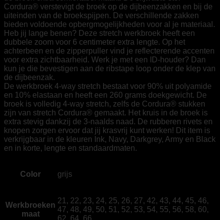
Cordura® verstevigt de broek op de dijbeenzakken en bij de
uiteinden van de broekspijpen. De verschillende zakken
bieden voldoende opbergmogelijkheden voor al je materiaal.
Heb jij lange benen? Deze stretch werkbroek heeft een
dubbele zoom voor 6 centimeter extra lengte. Op het
achterbeen en de zipperpuller vind je reflecterende accenten
voor extra zichtbaarheid. Werk je met een ID-houder? Dan
kun je die bevestigen aan de ribstape loop onder de klep van
de dijbeenzak.
De werkbroek 4-way stretch bestaat voor 90% uit polyamide
en 10% elastaan en heeft een 260 grams doekgewicht. De
broek is volledig 4-way stretch, zelfs de Cordura® stukken
zijn van stretch Cordura® gemaakt. Het kruis in de broek is
extra stevig dankzij de 3-naalds naad. De rubberen rivets en
knopen zorgen ervoor dat jij krasvrij kunt werken! Dit item is
verkrijgbaar in de kleuren Ink, Navy, Darkgrey, Army en Black
en in korte, lengte en standaardmaten.
Color
grijs
21, 22, 23, 24, 25, 26, 27, 42, 43, 44, 45, 46,
Werkbroeken
47, 48, 49, 50, 51, 52, 53, 54, 55, 56, 58, 60,
maat
62, 64, 66