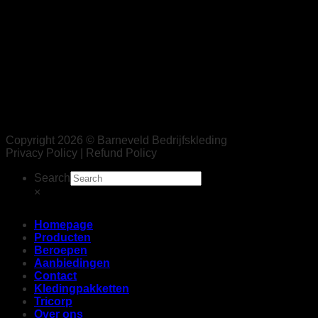
Copyright 2026 © Barneveld Bedrijfskleding
Privacy Policy | Refund Policy
Search
×
Homepage
Producten
Beroepen
Aanbiedingen
Contact
Kledingpakketten
Tricorp
Over ons