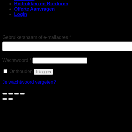
Bedrukken en Borduren
Offerte Aanvragen
Login
Login
Vereist
Gebruikersnaam of e-mailadres
*
Vereist
Wachtwoord
*
Onthouden
Inloggen
Je wachtwoord vergeten?