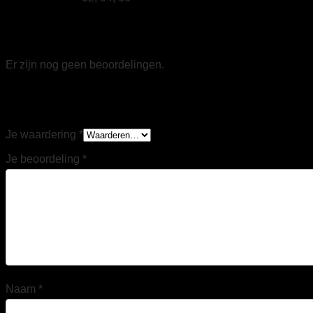
Beoordelingen
Er zijn nog geen beoordelingen.
Wees de eerste om “Tricorp 502027 Werkbroek 4-
Way Stretch donkergrijs” te beoordelen
Je waardering
*
Je beoordeling
*
Naam
*