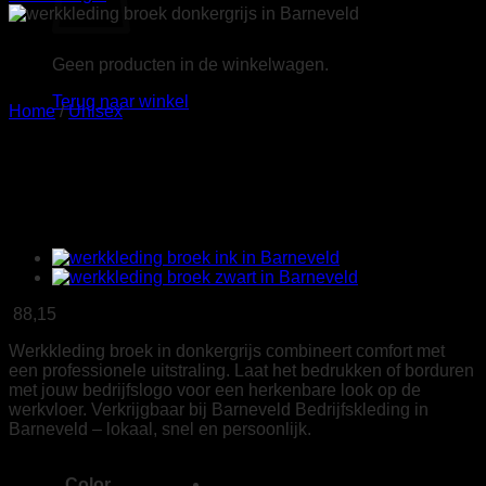
Geen producten in de winkelwagen.
Terug naar winkel
Home
/
Unisex
Tricorp 502027 Werkbroek 4-
Way Stretch donkergrijs
88,15
Werkkleding broek in donkergrijs combineert comfort met
een professionele uitstraling. Laat het bedrukken of borduren
met jouw bedrijfslogo voor een herkenbare look op de
werkvloer. Verkrijgbaar bij Barneveld Bedrijfskleding in
Barneveld – lokaal, snel en persoonlijk.
Color