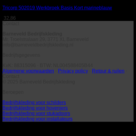
Tricorp 502019 Werkbroek Basis Kort marineblauw
32,86
Contact
Barneveld Bedrijfskleding
Mr. Troelstralaan 29, 3771 XL Barneveld
info@barneveldbedrijfskleding.nl
Bedrijfsgegevens
KvK: 88315096 · BTW: NL004588405B44
Algemene voorwaarden
·
Privacy policy
·
Retour & ruilen
·
Contact
© 2025 Barneveld Bedrijfskleding
Beroepen
Bedrijfskleding voor schilders
Bedrijfskleding voor hoveniers
Bedrijfskleding voor stukadoors
Bedrijfskleding voor installateurs