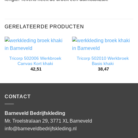
GERELATEERDE PRODUCTEN
Tricorp 502006 Werkbroek
Tricorp 502010 Werkbroek
Canvas Kort khaki
Basis khaki
42,51
38,47
CONTACT
Barneveld Bedrijfskleding
Mr. Troelstralaan 29, 3771 XL Barneveld
info@barneveldbedrijfskleding.nl