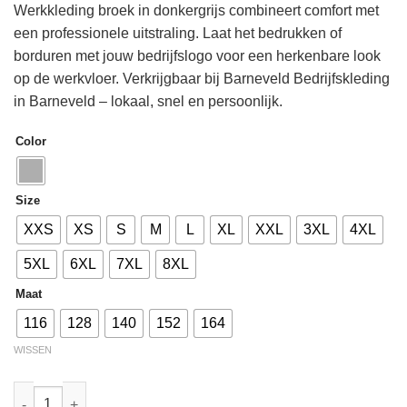
Werkkleding broek in donkergrijs combineert comfort met
een professionele uitstraling. Laat het bedrukken of
borduren met jouw bedrijfslogo voor een herkenbare look
op de werkvloer. Verkrijgbaar bij Barneveld Bedrijfskleding
in Barneveld – lokaal, snel en persoonlijk.
Color
Size
XXS
XS
S
M
L
XL
XXL
3XL
4XL
5XL
6XL
7XL
8XL
Maat
116
128
140
152
164
WISSEN
Tricorp 502013 Werkbroek Cordura Canvas Kind donkergrijs aan