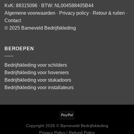
KvK: 88315096 · BTW: NL004588405B44
Algemene voorwaarden
·
Privacy policy
·
Retour & ruilen
·
Contact
© 2025 Barneveld Bedrijfskleding
BEROEPEN
Bedrijfskleding voor schilders
Bedrijfskleding voor hoveniers
Bedrijfskleding voor stukadoors
Bedrijfskleding voor installateurs
Copyright 2026 © Barneveld Bedrijfskleding
Privacy Policy | Refund Policy