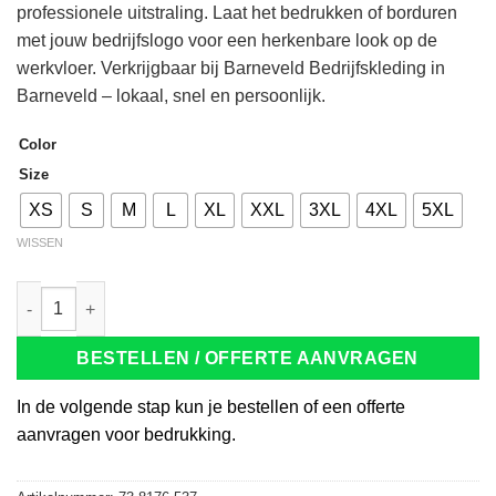
professionele uitstraling. Laat het bedrukken of borduren
met jouw bedrijfslogo voor een herkenbare look op de
werkvloer. Verkrijgbaar bij Barneveld Bedrijfskleding in
Barneveld – lokaal, snel en persoonlijk.
Color
Size
XS
S
M
L
XL
XXL
3XL
4XL
5XL
WISSEN
Tricorp 204002 Poloshirt Premium Naden army aantal
BESTELLEN / OFFERTE AANVRAGEN
In de volgende stap kun je bestellen of een offerte
aanvragen voor bedrukking.