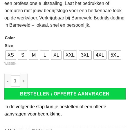
een professionele uitstraling. Laat het bedrukken of
borduren met jouw bedrijfslogo voor een herkenbare look
op de werkvloer. Verkrijgbaar bij Barneveld Bedrijfskleding
in Barneveld – lokaal, snel en persoonlijk.
Color
Size
XS
S
M
L
XL
XXL
3XL
4XL
5XL
WISSEN
Tricorp 204001 Poloshirt Premium Button Down bordeaux aanta
BESTELLEN / OFFERTE AANVRAGEN
In de volgende stap kun je bestellen of een offerte
aanvragen voor bedrukking.