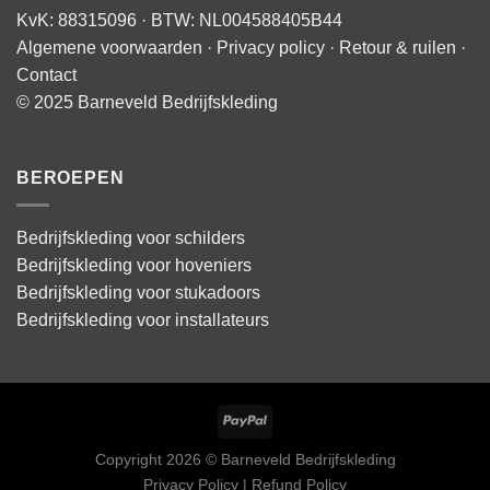
KvK: 88315096 · BTW: NL004588405B44
Algemene voorwaarden
·
Privacy policy
·
Retour & ruilen
·
Contact
© 2025 Barneveld Bedrijfskleding
BEROEPEN
Bedrijfskleding voor schilders
Bedrijfskleding voor hoveniers
Bedrijfskleding voor stukadoors
Bedrijfskleding voor installateurs
Copyright 2026 © Barneveld Bedrijfskleding
Privacy Policy | Refund Policy