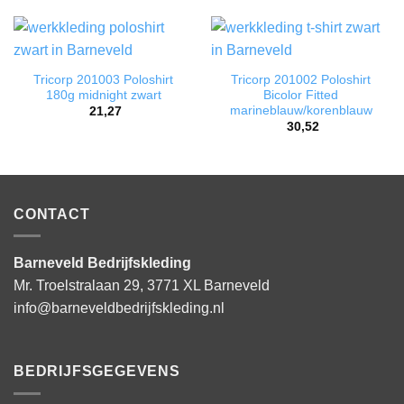
Tricorp 201003 Poloshirt
Tricorp 201002 Poloshirt
180g midnight zwart
Bicolor Fitted
marineblauw/korenblauw
21,27
30,52
CONTACT
Barneveld Bedrijfskleding
Mr. Troelstralaan 29, 3771 XL Barneveld
info@barneveldbedrijfskleding.nl
BEDRIJFSGEGEVENS