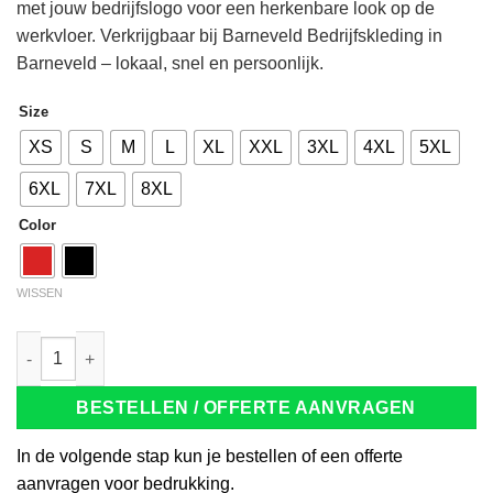
met jouw bedrijfslogo voor een herkenbare look op de
werkvloer. Verkrijgbaar bij Barneveld Bedrijfskleding in
Barneveld – lokaal, snel en persoonlijk.
Size
XS
S
M
L
XL
XXL
3XL
4XL
5XL
6XL
7XL
8XL
Color
WISSEN
Tricorp 202004 Poloshirt Bicolor zwart/rood aantal
BESTELLEN / OFFERTE AANVRAGEN
In de volgende stap kun je bestellen of een offerte
aanvragen voor bedrukking.