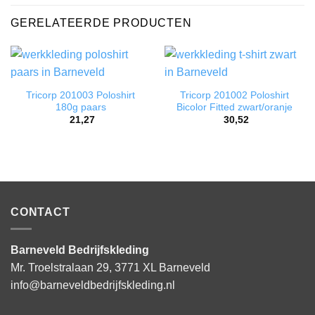
GERELATEERDE PRODUCTEN
Tricorp 201003 Poloshirt
Tricorp 201002 Poloshirt
180g paars
Bicolor Fitted zwart/oranje
21,27
30,52
CONTACT
Barneveld Bedrijfskleding
Mr. Troelstralaan 29, 3771 XL Barneveld
info@barneveldbedrijfskleding.nl