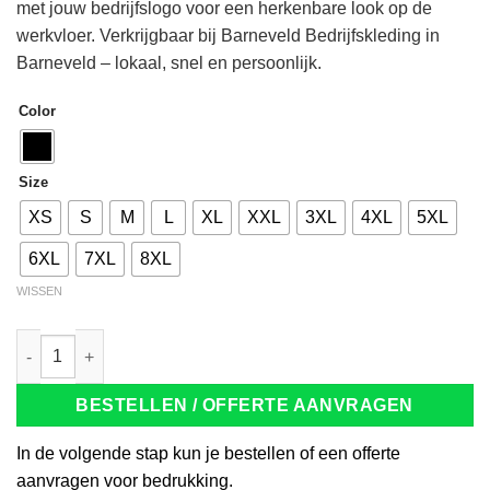
met jouw bedrijfslogo voor een herkenbare look op de
werkvloer. Verkrijgbaar bij Barneveld Bedrijfskleding in
Barneveld – lokaal, snel en persoonlijk.
Color
Size
XS
S
M
L
XL
XXL
3XL
4XL
5XL
6XL
7XL
8XL
WISSEN
Tricorp 202004 Poloshirt Bicolor zwart/lime aantal
BESTELLEN / OFFERTE AANVRAGEN
In de volgende stap kun je bestellen of een offerte
aanvragen voor bedrukking.