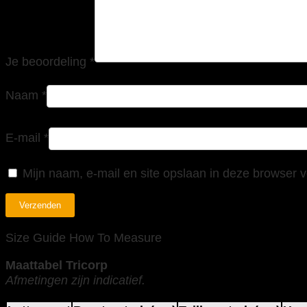
Je beoordeling
*
Naam
*
E-mail
*
Mijn naam, e-mail en site opslaan in deze browser v
Size Guide
How To Measure
Maattabel Tricorp
Afmetingen zijn indicatief.