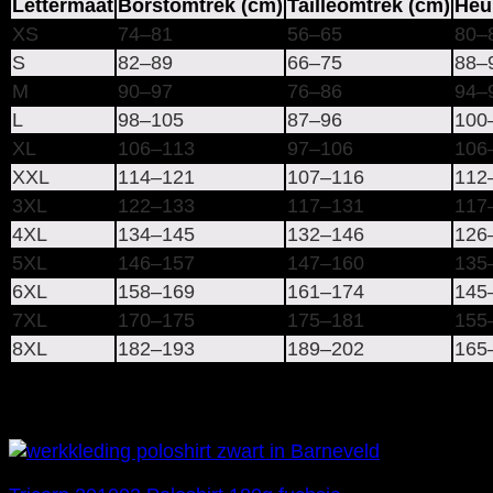
Lettermaat
Borstomtrek (cm)
Tailleomtrek (cm)
Heu
XS
74–81
56–65
80–
S
82–89
66–75
88–
M
90–97
76–86
94–
L
98–105
87–96
100
XL
106–113
97–106
106
XXL
114–121
107–116
112
3XL
122–133
117–131
117
4XL
134–145
132–146
126
5XL
146–157
147–160
135
6XL
158–169
161–174
145
7XL
170–175
175–181
155
8XL
182–193
189–202
165
Gerelateerde producten