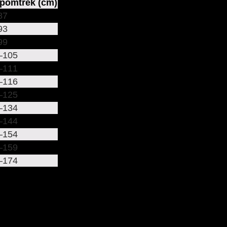
pomtrek (cm)
87
93
99
–105
–111
–116
–125
–134
–144
–154
–159
–174