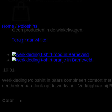
Home
/
Poloshirts
Geen producten in de winkelwagen.
Tricorp 201005 Poloshirt F
Terug naar winkel
19,81
Werkkleding Poloshirt in paars combineert comfort met 
een herkenbare look op de werkvloer. Verkrijgbaar bij B
Color