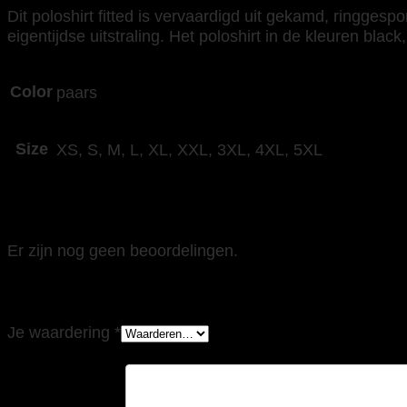
Dit poloshirt fitted is vervaardigd uit gekamd, ringge
eigentijdse uitstraling. Het poloshirt in de kleuren blac
Color
paars
Size
XS, S, M, L, XL, XXL, 3XL, 4XL, 5XL
Beoordelingen
Er zijn nog geen beoordelingen.
Wees de eerste om “Tricorp 201005 Poloshirt 
Je waardering
*