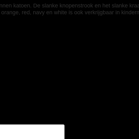
sponnen katoen. De slanke knopenstrook en het slanke kr
k, orange, red, navy en white is ook verkrijgbaar in kinde
Fitted 180g paars” te beoordelen