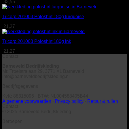
33,55
Tricorp 201003 Poloshirt 180g turquoise
21,27
Tricorp 201003 Poloshirt 180g ink
21,27
Contact
Barneveld Bedrijfskleding
Mr. Troelstralaan 29, 3771 XL Barneveld
info@barneveldbedrijfskleding.nl
Bedrijfsgegevens
KvK: 88315096 · BTW: NL004588405B44
Algemene voorwaarden
·
Privacy policy
·
Retour & ruilen
·
Contact
© 2025 Barneveld Bedrijfskleding
Beroepen