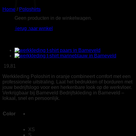
Home
/
Poloshirts
Geen producten in de winkelwagen.
Tricorp 201005 Poloshirt
Terug naar winkel
Fitted 180g oranje
19,81
Werkkleding Poloshirt in oranje combineert comfort met een
professionele uitstraling. Laat het bedrukken of borduren met
jouw bedrijfslogo voor een herkenbare look op de werkvloer.
Verkrijgbaar bij Barneveld Bedrijfskleding in Barneveld –
lokaal, snel en persoonlijk.
Color
XS
S