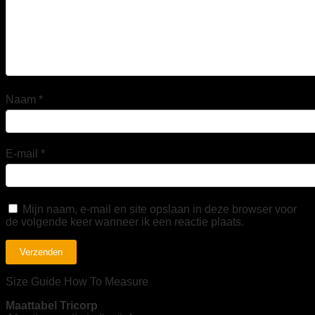
Naam
*
E-mail
*
Mijn naam, e-mail en site opslaan in deze browser voor
de volgende keer wanneer ik een reactie plaats.
Size Guide
How To Measure
Maattabel Tricorp