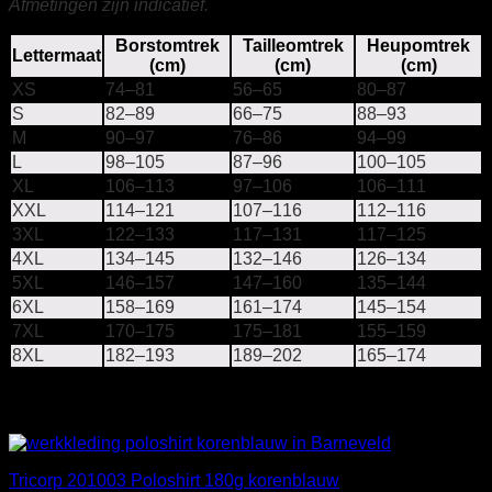
Afmetingen zijn indicatief.
Borstomtrek
Tailleomtrek
Heupomtrek
Lettermaat
(cm)
(cm)
(cm)
XS
74–81
56–65
80–87
S
82–89
66–75
88–93
M
90–97
76–86
94–99
L
98–105
87–96
100–105
XL
106–113
97–106
106–111
XXL
114–121
107–116
112–116
3XL
122–133
117–131
117–125
4XL
134–145
132–146
126–134
5XL
146–157
147–160
135–144
6XL
158–169
161–174
145–154
7XL
170–175
175–181
155–159
8XL
182–193
189–202
165–174
Gerelateerde producten
Tricorp 201003 Poloshirt 180g korenblauw