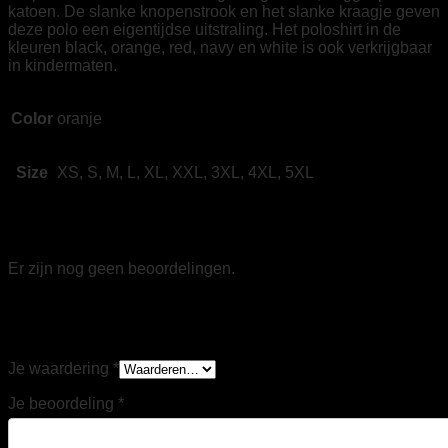
katoen. De slanke knopenstrook en het slanke kraagje geven
deze polo een eigentijdse uitstraling. Het poloshirt in de
kleuren black, orange, red, navy en white is ook verkrijgbaar
in kindermaten.
Color
oranje
Size
XS, S, M, L, XL, XXL, 3XL, 4XL, 5XL
Beoordelingen
Er zijn nog geen beoordelingen.
Wees de eerste om “Tricorp 201005 Poloshirt
Fitted 180g oranje” te beoordelen
Je waardering
*
Je beoordeling
*