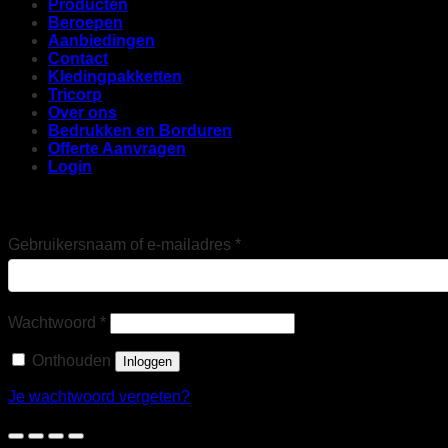
Producten
Beroepen
Aanbiedingen
Contact
Kledingpakketten
Tricorp
Over ons
Bedrukken en Borduren
Offerte Aanvragen
Login
Login
Vereist
Gebruikersnaam of e-mailadres
*
Vereist
Wachtwoord
*
Onthouden
Inloggen
Je wachtwoord vergeten?