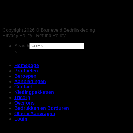
Copyright 2026 © Barneveld Bedrijfskleding
Privacy Policy | Refund Policy
Search
×
Homepage
Producten
Beroepen
Aanbiedingen
Contact
Kledingpakketten
Tricorp
Over ons
Bedrukken en Borduren
Offerte Aanvragen
Login
Login