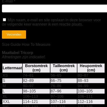
E-mail
*
Mijn naam, e-mail en site opslaan in deze browser voor
de volgende keer wanneer ik een reactie plaats.
Size Guide
How To Measure
Maattabel Tricorp
Afmetingen zijn indicatief.
Borstomtrek
Tailleomtrek
Heupomtrek
Lettermaat
(cm)
(cm)
(cm)
XS
74–81
56–65
80–87
S
82–89
66–75
88–93
M
90–97
76–86
94–99
L
98–105
87–96
100–105
XL
106–113
97–106
106–111
XXL
114–121
107–116
112–116
3XL
122–133
117–131
117–125