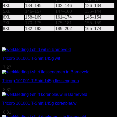
4XL
134–145
132–146
126–134
5XL
146–157
147–160
135–144
6XL
158–169
161–174
145–154
7XL
170–175
175–181
155–159
8XL
182–193
189–202
165–174
Gerelateerde producten
Tricorp 101001 T-Shirt 145g wit
7,27
Tricorp 101001 T-Shirt 145g flessengroen
8,31
Tricorp 101001 T-Shirt 145g korenblauw
8,31