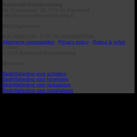
Barneveld Bedrijfskleding
Mr. Troelstralaan 29, 3771 XL Barneveld
info@barneveldbedrijfskleding.nl
Bedrijfsgegevens
KvK: 88315096 · BTW: NL004588405B44
Algemene voorwaarden
·
Privacy policy
·
Retour & ruilen
·
Contact
© 2025 Barneveld Bedrijfskleding
Beroepen
Bedrijfskleding voor schilders
Bedrijfskleding voor hoveniers
Bedrijfskleding voor stukadoors
Bedrijfskleding voor installateurs