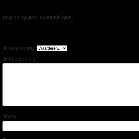
Beoordelingen
Er zijn nog geen beoordelingen.
Wees de eerste om “Tricorp 102006 T-Shirt
Bicolor Naden donkergrijs/zwart” te beoordelen
Je waardering
*
Je beoordeling
*
Naam
*