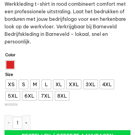
Werkkleding t-shirt in rood combineert comfort met
een professionele uitstraling. Laat het bedrukken of
borduren met jouw bedrijfslogo voor een herkenbare
look op de werkvloer. Verkrijgbaar bij Barneveld
Bedrijfskleding in Barneveld – lokaal, snel en
persoonlijk.
Color
Size
XS
S
M
L
XL
XXL
3XL
4XL
5XL
6XL
7XL
8XL
WISSEN
Tricorp 101002 T-Shirt 190g rood aantal