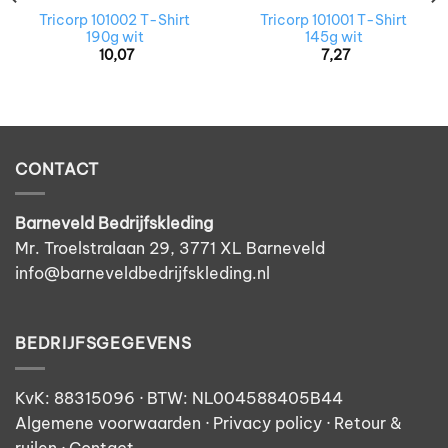
Tricorp 101002 T-Shirt
Tricorp 101001 T-Shirt
190g wit
145g wit
10,07
7,27
CONTACT
Barneveld Bedrijfskleding
Mr. Troelstralaan 29, 3771 XL Barneveld
info@barneveldbedrijfskleding.nl
BEDRIJFSGEGEVENS
KvK: 88315096 · BTW: NL004588405B44
Algemene voorwaarden
·
Privacy policy
·
Retour &
ruilen
· Contact