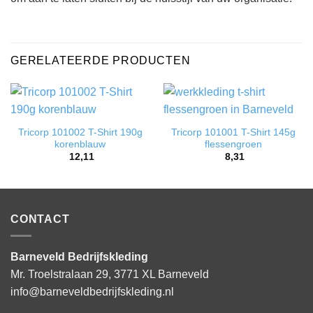
GERELATEERDE PRODUCTEN
Tricorp 101002 T-Shirt 190g
Tricorp 101001 T-Shirt 145g
korenblauw
flessengroen
12,11
8,31
CONTACT
Barneveld Bedrijfskleding
Mr. Troelstralaan 29, 3771 XL Barneveld
info@barneveldbedrijfskleding.nl