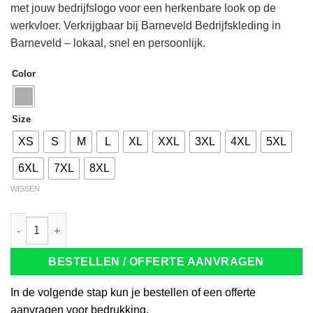
met jouw bedrijfslogo voor een herkenbare look op de
werkvloer. Verkrijgbaar bij Barneveld Bedrijfskleding in
Barneveld – lokaal, snel en persoonlijk.
Color
Size
XS
S
M
L
XL
XXL
3XL
4XL
5XL
6XL
7XL
8XL
WISSEN
Tricorp 102002 T-Shirt Bicolor Borstzak grijs/zwart aantal
BESTELLEN / OFFERTE AANVRAGEN
In de volgende stap kun je bestellen of een offerte
aanvragen voor bedrukking.