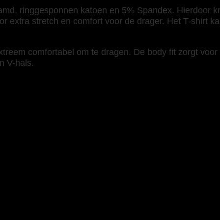
d, ringgesponnen katoen en 5% Spandex. Hierdoor krijgt
r extra stretch en comfort voor de drager. Het T-shirt k
 extreem comfortabel om te dragen. De body fit zorgt voor
n V-hals.
Lange Mouw Dames ink” te beoordelen