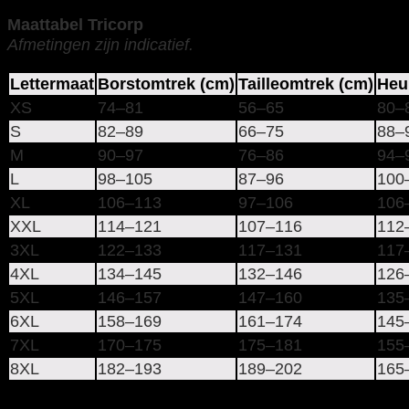
Maattabel Tricorp
Afmetingen zijn indicatief.
Lettermaat
Borstomtrek (cm)
Tailleomtrek (cm)
Heu
XS
74–81
56–65
80–
S
82–89
66–75
88–
M
90–97
76–86
94–
L
98–105
87–96
100
XL
106–113
97–106
106
XXL
114–121
107–116
112
3XL
122–133
117–131
117
4XL
134–145
132–146
126
5XL
146–157
147–160
135
6XL
158–169
161–174
145
7XL
170–175
175–181
155
8XL
182–193
189–202
165