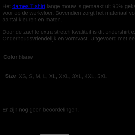
Het
dames T-shirt
lange mouw is gemaakt uit 95% gekam
voor op de werkvloer. Bovendien zorgt het materiaal voo
aantal kleuren en maten.
Door de zachte extra stretch kwaliteit is dit ondershirt
Onderhoudsvriendelijk en vormvast. Uitgevoerd met ee
Color
blauw
Size
XS, S, M, L, XL, XXL, 3XL, 4XL, 5XL
Beoordelingen
Er zijn nog geen beoordelingen.
Wees de eerste om “Tricorp 101010 T-Shirt 