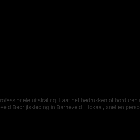
ange Mouw Dames ink
rofessionele uitstraling. Laat het bedrukken of borduren
eld Bedrijfskleding in Barneveld – lokaal, snel en persoo