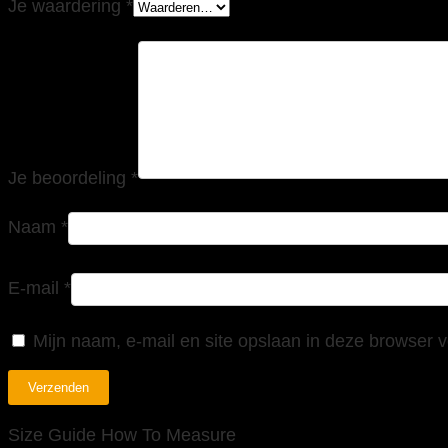
Je waardering
*
Je beoordeling
*
Naam
*
E-mail
*
Mijn naam, e-mail en site opslaan in deze browser v
Size Guide
How To Measure