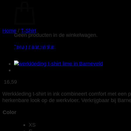
Home
/
T-Shirt
Geen producten in de winkelwagen.
Tricorp 101010 T-Shirt L
Terug naar winkel
16,59
Werkkleding t-shirt in ink combineert comfort met een p
herkenbare look op de werkvloer. Verkrijgbaar bij Barnev
Color
XS