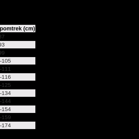
pomtrek (cm)
87
93
99
–105
–111
–116
–125
–134
–144
–154
–159
–174