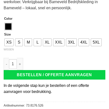
werkvloer. Verkrijgbaar bij Barneveld Bedrijfskleding in
Barneveld – lokaal, snel en persoonlijk.
Color
Size
XS
S
M
L
XL
XXL
3XL
4XL
5XL
WISSEN
Tricorp 404004 Jack Premium Nylon zwart aantal
BESTELLEN / OFFERTE AANVRAGEN
In de volgende stap kun je bestellen of een offerte
aanvragen voor bedrukking.
Artikelnummer:
73.8176.526