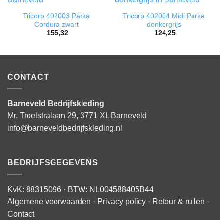
Tricorp 402003 Parka
Tricorp 402004 Midi Parka
Cordura zwart
donkergrijs
155,32
124,25
CONTACT
Barneveld Bedrijfskleding
Mr. Troelstralaan 29, 3771 XL Barneveld
info@barneveldbedrijfskleding.nl
BEDRIJFSGEGEVENS
KvK: 88315096 · BTW: NL004588405B44
Algemene voorwaarden
·
Privacy policy
·
Retour & ruilen
·
Contact