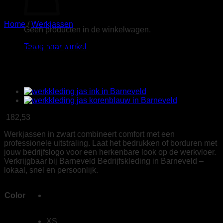
Home
/
Werkjassen
Geen producten in de winkelwagen.
Tricorp 402708 Winter Tech
Terug naar winkel
Shell RE2050 zwart
182,53
Werkjassen in zwart combineert comfort met een
professionele uitstraling. Laat het bedrukken of borduren met
jouw bedrijfslogo voor een herkenbare look op de werkvloer.
Verkrijgbaar bij Barneveld Bedrijfskleding in Barneveld –
lokaal, snel en persoonlijk.
Color
XS