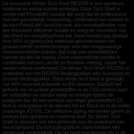
De duurzame Winter Tech Shell RE2050 is een sportieve,
moderne en vooral warme winterjas. Deze Tech Shell is
verrijkt met Primaloft® isolatie die zorgt dat de professional
met een gemiddelde inspanning, comfortabel kan werken in
de kou! PrimaLoft® beschikt over alle benodigdheden voor
een thermisch efficiënte isolatie en voegt de voordelen van
zachtheid en verpakbaarheid toe. Deze isolatielaag bestaat
voor 80% uit gerecycled materiaal gecombineerd met
geavanceerde vezeltechnologie voor een hoogwaardige
milieuvriendelijke isolatie, dat zorgt voor onmiddellijke
warmte zonder de massa. Deze extreemlichte isolatie in
combinatie met een zachte en flexibele voering, maakt het
werken uiterst comfortabel. De Winter Tech Shell RE2050 is
onderdeel van het RE2050 kledingpakket: een duurzaam en
circulair kledingpakket. Deze winter tech shell is gemaakt
van 94% recycled polyester en 6% elastaan. Dankzij het
gebruik van recyclede grondstoffen is de CO2-uitstoot lager
en verbruiken we minder water en energie tijdens de
productie dan bij een werkjas van virgin grondstoffen! Dit
item is verkrijgbaar in de kleuren Ink en Black en in de brede
maatrange XS-5XL. De reflective piping elementen geven de
werkjas een sportieve en moderne look. De Winter Tech
Shell is voorzien van een printerrits aan de onderkant van
het achterpand. De schouderpartij en zoom hebben een
verstevigd contrastdoek. De jas heeft een tweede rits in de