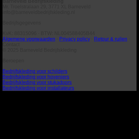
Barneveld Bedrijfskleding
Mr. Troelstralaan 29, 3771 XL Barneveld
info@barneveldbedrijfskleding.nl
Bedrijfsgegevens
KvK: 88315096 · BTW: NL004588405B44
Algemene voorwaarden
·
Privacy policy
·
Retour & ruilen
·
Contact
© 2025 Barneveld Bedrijfskleding
Beroepen
Bedrijfskleding voor schilders
Bedrijfskleding voor hoveniers
Bedrijfskleding voor stukadoors
Bedrijfskleding voor installateurs