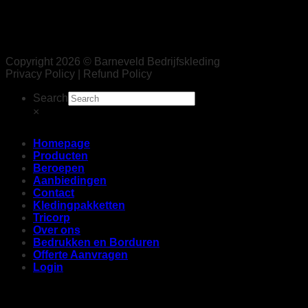
Copyright 2026 © Barneveld Bedrijfskleding
Privacy Policy | Refund Policy
Search
×
Homepage
Producten
Beroepen
Aanbiedingen
Contact
Kledingpakketten
Tricorp
Over ons
Bedrukken en Borduren
Offerte Aanvragen
Login
Login