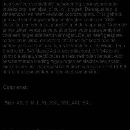
hals voor een verstelbare halsopening, voor wanneer de
professional een sjaal of col wil dragen. De capuchon is
afneembaar en heeft verdekte koordstoppers. Er is gebruik
gemaakt van hoogwaardige materialen zoals een YKK-
ritssluiting en een tricot manchet met duimopening. Onder de
armen zitten verdekte ventilatieritsen voor extra comfort en
voor een hoger ademend vermogen. De jas heeft getapete
naden en is wind- en waterdicht. Door het koord aan de
onderzijde is de jas naar wens te verstellen. De Winter Tech
Shell is EN 343 klasse 4:1:X gecertificeerd. EN 343 is de
norm die eisen, specificaties en testmethoden bepaalt voor
beschermende kleding tegen regen en slecht weer, zoals
mist en sneeuw. Daarnaast heeft deze werkjas de EN 14058
normering voor werken in een koele omgeving.
Color
zwart
Size
XS, S, M, L, XL, XXL, 3XL, 4XL, 5XL
Beoordelingen