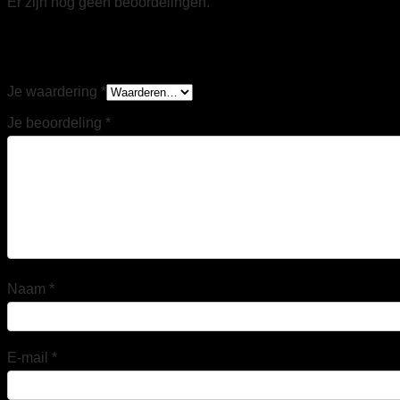
Er zijn nog geen beoordelingen.
Wees de eerste om “Tricorp 402708 Winter Tech
Shell RE2050 zwart” te beoordelen
Je waardering
*
Je beoordeling
*
Naam
*
E-mail
*