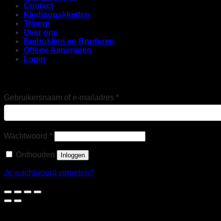
Contact
Kledingpakketten
Tricorp
Over ons
Bedrukken en Borduren
Offerte Aanvragen
Login
Login
Vereist
Gebruikersnaam of e-mailadres
*
Vereist
Wachtwoord
*
Onthouden
Inloggen
Je wachtwoord vergeten?