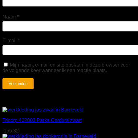
Naam
*
E-mail
*
Mijn naam, e-mail en site opslaan in deze browser voor
de volgende keer wanneer ik een reactie plaats.
Gerelateerde producten
Tricorp 402003 Parka Cordura zwart
155,32