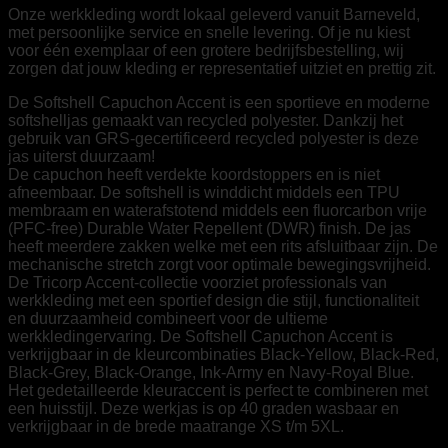
Onze werkkleding wordt lokaal geleverd vanuit Barneveld,
met persoonlijke service en snelle levering. Of je nu kiest
voor één exemplaar of een grotere bedrijfsbestelling, wij
zorgen dat jouw kleding er representatief uitziet en prettig zit.
De Softshell Capuchon Accent is een sportieve en moderne
softshelljas gemaakt van recycled polyester. Dankzij het
gebruik van GRS-gecertificeerd recycled polyester is deze
jas uiterst duurzaam!
De capuchon heeft verdekte koordstoppers en is niet
afneembaar. De softshell is winddicht middels een TPU
membraam en waterafstotend middels een fluorcarbon vrije
(PFC-free) Durable Water Repellent (DWR) finish. De jas
heeft meerdere zakken welke met een rits afsluitbaar zijn. De
mechanische stretch zorgt voor optimale bewegingsvrijheid.
De Tricorp Accent-collectie voorziet professionals van
werkkleding met een sportief design die stijl, functionaliteit
en duurzaamheid combineert voor de ultieme
werkkledingervaring. De Softshell Capuchon Accent is
verkrijgbaar in de kleurcombinaties Black-Yellow, Black-Red,
Black-Grey, Black-Orange, Ink-Army en Navy-Royal Blue.
Het gedetailleerde kleuraccent is perfect te combineren met
een huisstijl. Deze werkjas is op 40 graden wasbaar en
verkrijgbaar in de brede maatrange XS t/m 5XL.