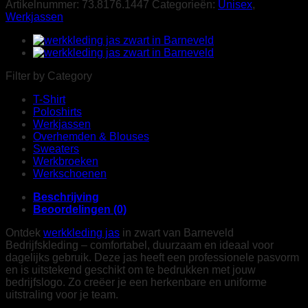
Artikelnummer:
73.8176.1447
Categorieën:
Unisex
,
Werkjassen
Filter by Category
T-Shirt
Poloshirts
Werkjassen
Overhemden & Blouses
Sweaters
Werkbroeken
Werkschoenen
Beschrijving
Beoordelingen (0)
Ontdek
werkkleding jas
in zwart van Barneveld
Bedrijfskleding – comfortabel, duurzaam en ideaal voor
dagelijks gebruik. Deze jas heeft een professionele pasvorm
en is uitstekend geschikt om te bedrukken met jouw
bedrijfslogo. Zo creëer je een herkenbare en uniforme
uitstraling voor je team.