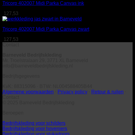
Tricorp 402007 Midi Parka Canvas ink
127,53
Tricorp 402007 Midi Parka Canvas zwart
127,53
Contact
Barneveld Bedrijfskleding
Mr. Troelstralaan 29, 3771 XL Barneveld
info@barneveldbedrijfskleding.nl
Bedrijfsgegevens
KvK: 88315096 · BTW: NL004588405B44
Algemene voorwaarden
·
Privacy policy
·
Retour & ruilen
·
Contact
© 2025 Barneveld Bedrijfskleding
Beroepen
Bedrijfskleding voor schilders
Bedrijfskleding voor hoveniers
Bedrijfskleding voor stukadoors