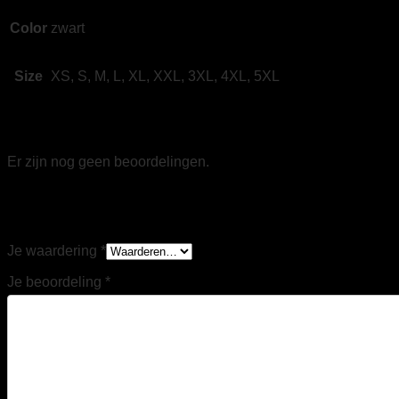
Color
zwart
Size
XS, S, M, L, XL, XXL, 3XL, 4XL, 5XL
Beoordelingen
Er zijn nog geen beoordelingen.
Wees de eerste om “Tricorp 402705 Softshell
Capuchon Accent zwart/oranje” te beoordelen
Je waardering
*
Je beoordeling
*