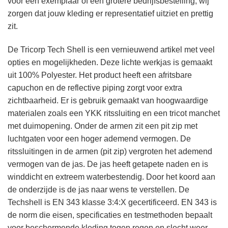
voor één exemplaar of een grotere bedrijfsbestelling, wij
zorgen dat jouw kleding er representatief uitziet en prettig
zit.
De Tricorp Tech Shell is een vernieuwend artikel met veel
opties en mogelijkheden. Deze lichte werkjas is gemaakt
uit 100% Polyester. Het product heeft een afritsbare
capuchon en de reflective piping zorgt voor extra
zichtbaarheid. Er is gebruik gemaakt van hoogwaardige
materialen zoals een YKK ritssluiting en een tricot manchet
met duimopening. Onder de armen zit een pit zip met
luchtgaten voor een hoger ademend vermogen. De
ritssluitingen in de armen (pit zip) vergroten het ademend
vermogen van de jas. De jas heeft getapete naden en is
winddicht en extreem waterbestendig. Door het koord aan
de onderzijde is de jas naar wens te verstellen. De
Techshell is EN 343 klasse 3:4:X gecertificeerd. EN 343 is
de norm die eisen, specificaties en testmethoden bepaalt
voor beschermende kleding tegen regen en slecht weer,