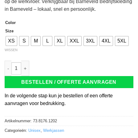
op de werkvloer. Verkrijgbaar bij Barneveld Bedrijfskleding
in Barneveld – lokaal, snel en persoonlijk.
Color
Size
XS
S
M
L
XL
XXL
3XL
4XL
5XL
WISSEN
Tricorp 402018 Tech Shell marineblauw aantal
BESTELLEN / OFFERTE AANVRAGEN
In de volgende stap kun je bestellen of een offerte
aanvragen voor bedrukking.
Artikelnummer:
73.8176.1202
Categorieën:
Unisex
,
Werkjassen