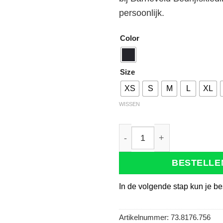
persoonlijk.
Color
Size
XS
S
M
L
XL
WISSEN
Tricorp 402009 Softshell
BESTELLE
In de volgende stap kun je be
Artikelnummer:
73.8176.756