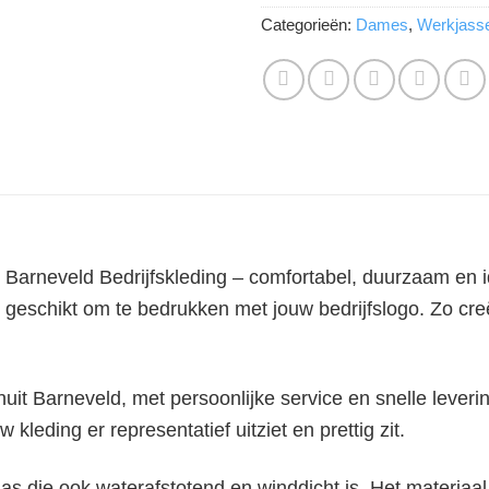
Categorieën:
Dames
,
Werkjass
Barneveld Bedrijfskleding – comfortabel, duurzaam en id
 geschikt om te bedrukken met jouw bedrijfslogo. Zo cr
it Barneveld, met persoonlijke service en snelle leveri
w kleding er representatief uitziet en prettig zit.
 jas die ook waterafstotend en winddicht is. Het materia