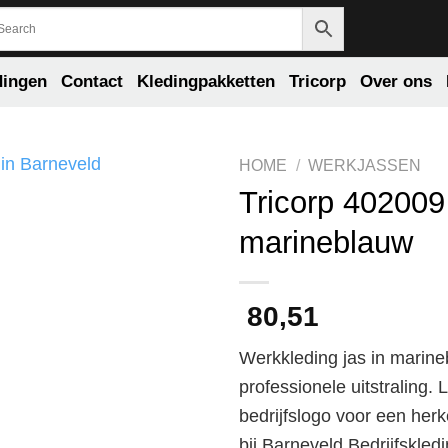
dingen
Contact
Kledingpakketten
Tricorp
Over ons
HOME
/
WERKJASSEN
Tricorp 402009
marineblauw
80,51
Werkkleding jas in marin
professionele uitstraling.
bedrijfslogo voor een herk
bij Barneveld Bedrijfskled