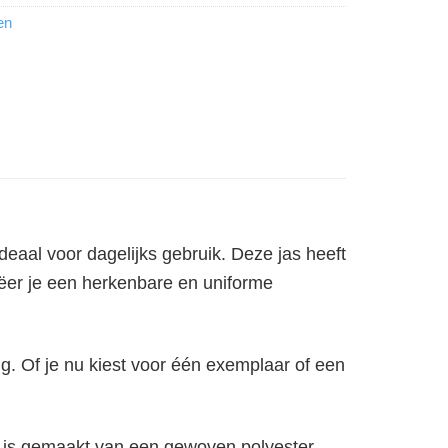
en
eaal voor dagelijks gebruik. Deze jas heeft
eëer je een herkenbare en uniforme
ng. Of je nu kiest voor één exemplaar of een
al is gemaakt van een gewoven polyester.