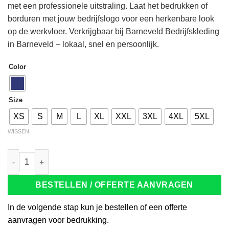
met een professionele uitstraling. Laat het bedrukken of
borduren met jouw bedrijfslogo voor een herkenbare look
op de werkvloer. Verkrijgbaar bij Barneveld Bedrijfskleding
in Barneveld – lokaal, snel en persoonlijk.
Color
Size
XS
S
M
L
XL
XXL
3XL
4XL
5XL
WISSEN
Tricorp 301016 Polosweater Boord 60°C wasbaar korenblauw aa
BESTELLEN / OFFERTE AANVRAGEN
In de volgende stap kun je bestellen of een offerte
aanvragen voor bedrukking.