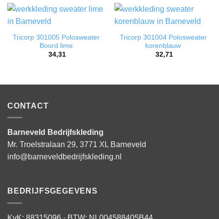
Tricorp 301005 Polosweater
Tricorp 301004 Polosweater
Boord lime
korenblauw
34,31
32,71
CONTACT
Barneveld Bedrijfskleding
Mr. Troelstralaan 29, 3771 XL Barneveld
info@barneveldbedrijfskleding.nl
BEDRIJFSGEGEVENS
KvK: 88315096 · BTW: NL004588405B44