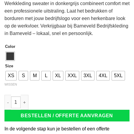
Werkkleding sweater in donkergrijs combineert comfort met
een professionele uitstraling. Laat het bedrukken of
borduren met jouw bedrijfslogo voor een herkenbare look
op de werkvloer. Verkrijgbaar bij Barneveld Bedrijfskleding
in Barneveld – lokaal, snel en persoonlijk.
Color
Size
XS
S
M
L
XL
XXL
3XL
4XL
5XL
WISSEN
Tricorp 301011 Sweatvest Fleece Luxe Dames donkergrijs aanta
BESTELLEN / OFFERTE AANVRAGEN
In de volgende stap kun je bestellen of een offerte