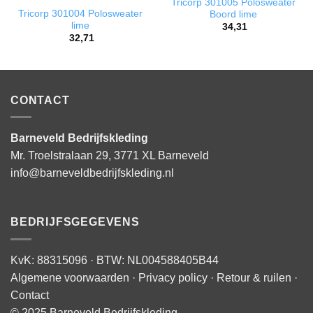
Tricorp 301005 Polosweater
Tricorp 301004 Polosweater
Boord lime
lime
34,31
32,71
CONTACT
Barneveld Bedrijfskleding
Mr. Troelstralaan 29, 3771 XL Barneveld
info@barneveldbedrijfskleding.nl
BEDRIJFSGEGEVENS
KvK: 88315096 · BTW: NL004588405B44
Algemene voorwaarden
·
Privacy policy
·
Retour & ruilen
·
Contact
© 2025 Barneveld Bedrijfskleding