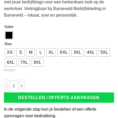
met jouw bedrijfslogo voor een herkenbare look op de
werkvloer. Verkrijgbaar bij Barneveld Bedrijfskleding in
Barneveld – lokaal, snel en persoonlijk.
Color
Size
XS
S
M
L
XL
XXL
3XL
4XL
5XL
6XL
7XL
8XL
WISSEN
Tricorp 301010 Sweater Ritskraag zwart aantal
BESTELLEN / OFFERTE AANVRAGEN
In de volgende stap kun je bestellen of een offerte
aanvragen voor bedrukking.