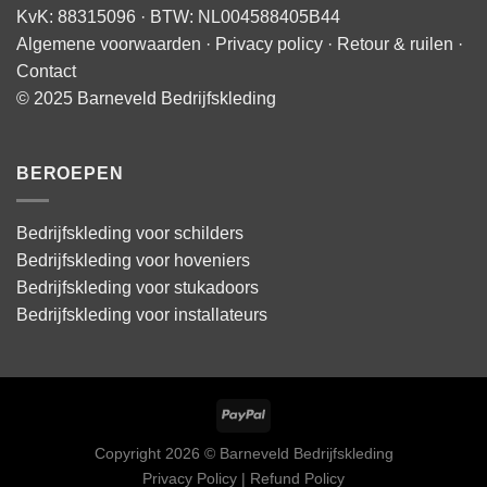
KvK: 88315096 · BTW: NL004588405B44
Algemene voorwaarden
·
Privacy policy
·
Retour & ruilen
·
Contact
© 2025 Barneveld Bedrijfskleding
BEROEPEN
Bedrijfskleding voor schilders
Bedrijfskleding voor hoveniers
Bedrijfskleding voor stukadoors
Bedrijfskleding voor installateurs
Copyright 2026 © Barneveld Bedrijfskleding
Privacy Policy | Refund Policy