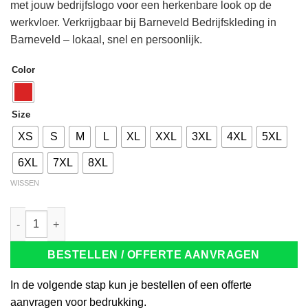
met jouw bedrijfslogo voor een herkenbare look op de
werkvloer. Verkrijgbaar bij Barneveld Bedrijfskleding in
Barneveld – lokaal, snel en persoonlijk.
Color
Size
XS
S
M
L
XL
XXL
3XL
4XL
5XL
6XL
7XL
8XL
WISSEN
Tricorp 301008 Sweater 280g rood aantal
BESTELLEN / OFFERTE AANVRAGEN
In de volgende stap kun je bestellen of een offerte
aanvragen voor bedrukking.