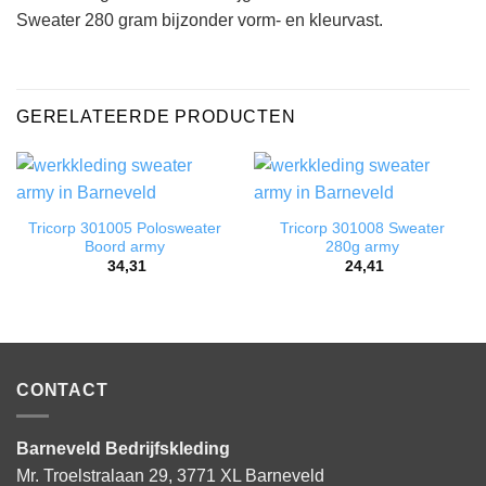
Sweater 280 gram bijzonder vorm- en kleurvast.
GERELATEERDE PRODUCTEN
Tricorp 301005 Polosweater
Tricorp 301008 Sweater
Boord army
280g army
34,31
24,41
CONTACT
Barneveld Bedrijfskleding
Mr. Troelstralaan 29, 3771 XL Barneveld