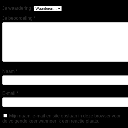
Je waardering
*
Je beoordeling
*
Naam
*
E-mail
*
Mijn naam, e-mail en site opslaan in deze browser voor
de volgende keer wanneer ik een reactie plaats.