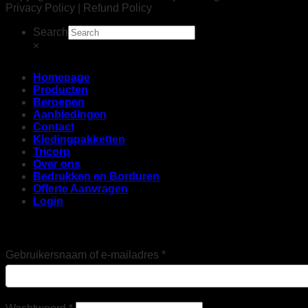
Privacy Policy | Refund Policy
Search
×
Homepage
Producten
Beroepen
Aanbiedingen
Contact
Kledingpakketten
Tricorp
Over ons
Bedrukken en Borduren
Offerte Aanvragen
Login
Login
Vereist
Gebruikersnaam of e-mailadres
*
Vereist