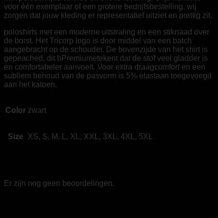
voor één exemplaar of een grotere bedrijfsbestelling, wij
zorgen dat jouw kleding er representatief uitziet en prettig zit.
poloshirts met een moderne uitstraling en een stiknaad over
de borst. Het Tricorp logo is door middel van een batch
aangebracht op de schouder. De bovenzijde van het shirt is
gepeached, dit bPremiumetekent dat de stof veel gladder is
en comfortabeler aanvoelt. Voor extra draagcomfort en een
subliem behoud van de pasvorm is 5% elastaan toegevoegd
aan het katoen.
Color
zwart
Size
XS, S, M, L, XL, XXL, 3XL, 4XL, 5XL
Beoordelingen
Er zijn nog geen beoordelingen.
Wees de eerste om “Tricorp 204003 Poloshirt
Premium Naden Dames zwart” te beoordelen