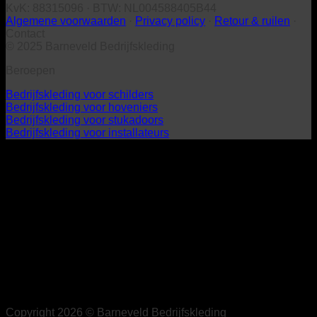
KvK: 88315096 · BTW: NL004588405B44
Algemene voorwaarden
·
Privacy policy
·
Retour & ruilen
·
Contact
© 2025 Barneveld Bedrijfskleding
Beroepen
Bedrijfskleding voor schilders
Bedrijfskleding voor hoveniers
Bedrijfskleding voor stukadoors
Bedrijfskleding voor installateurs
Copyright 2026 © Barneveld Bedrijfskleding