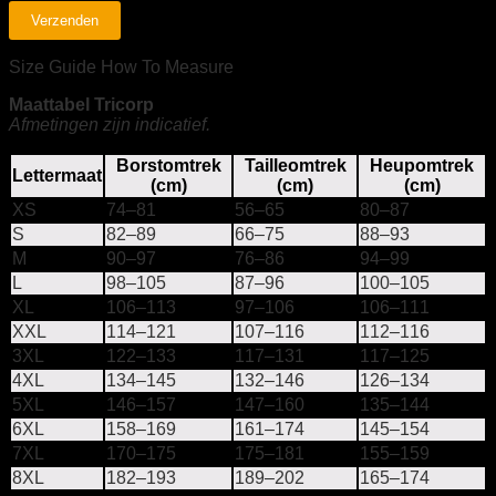
Size Guide
How To Measure
Maattabel Tricorp
Afmetingen zijn indicatief.
Borstomtrek
Tailleomtrek
Heupomtrek
Lettermaat
(cm)
(cm)
(cm)
XS
74–81
56–65
80–87
S
82–89
66–75
88–93
M
90–97
76–86
94–99
L
98–105
87–96
100–105
XL
106–113
97–106
106–111
XXL
114–121
107–116
112–116
3XL
122–133
117–131
117–125
4XL
134–145
132–146
126–134
5XL
146–157
147–160
135–144
6XL
158–169
161–174
145–154
7XL
170–175
175–181
155–159
8XL
182–193
189–202
165–174