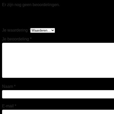
Er zijn nog geen beoordelingen.
Wees de eerste om “Tricorp 202703 Poloshirt
Accent zwart/grijs” te beoordelen
Je waardering
*
Je beoordeling
*
Naam
*
E-mail
*