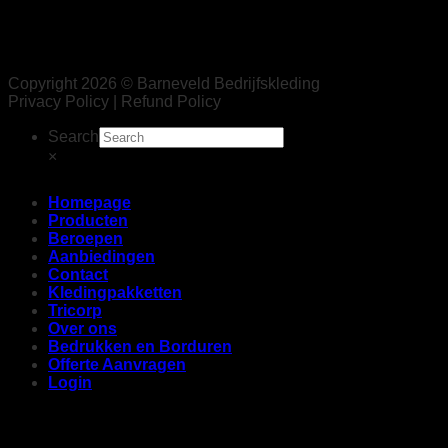
Copyright 2026 © Barneveld Bedrijfskleding
Privacy Policy | Refund Policy
Search
×
Homepage
Producten
Beroepen
Aanbiedingen
Contact
Kledingpakketten
Tricorp
Over ons
Bedrukken en Borduren
Offerte Aanvragen
Login
Login