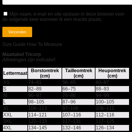
Mijn naam, e-mail en site opslaan in deze browser voor
de volgende keer wanneer ik een reactie plaats.
Size Guide
How To Measure
Maattabel Tricorp
Afmetingen zijn indicatief.
Borstomtrek
Tailleomtrek
Heupomtrek
Lettermaat
(cm)
(cm)
(cm)
XS
74–81
56–65
80–87
S
82–89
66–75
88–93
M
90–97
76–86
94–99
L
98–105
87–96
100–105
XL
106–113
97–106
106–111
XXL
114–121
107–116
112–116
3XL
122–133
117–131
117–125
4XL
134–145
132–146
126–134