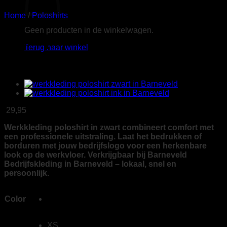
Home
/
Poloshirts
Geen producten in de winkelwagen.
Tricorp 202703 Poloshirt
Terug naar winkel
Accent zwart/grijs
29,95
Werkkleding poloshirt in zwart combineert comfort met
een professionele uitstraling. Laat het bedrukken of
borduren met jouw bedrijfslogo voor een herkenbare
look op de werkvloer. Verkrijgbaar bij Barneveld
Bedrijfskleding in Barneveld – lokaal, snel en
persoonlijk.
Color
XS