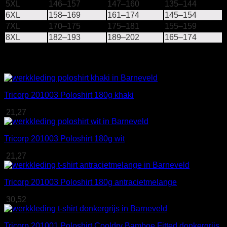
5XL
146–157
147–160
135–144
6XL
158–169
161–174
145–154
7XL
170–175
175–181
155–159
8XL
182–193
189–202
165–174
Gerelateerde producten
Tricorp 201003 Poloshirt 180g khaki
21,27
Tricorp 201003 Poloshirt 180g wit
21,27
Tricorp 201003 Poloshirt 180g antracietmelange
30,52
Tricorp 201001 Poloshirt Cooldry Bamboe Fitted donkergrijs