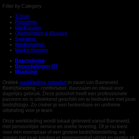
Filter by Category
T-Shirt
Poloshirts
Werkjassen
Overhemden & Blouses
Sweaters
Werkbroeken
Werkschoenen
Beschrijving
Beoordelingen (0)
Maattabel
Ontdek
werkkleding poloshirt
in zwart van Barneveld
Bedrijfskleding – comfortabel, duurzaam en ideaal voor
dagelijks gebruik. Deze poloshirt heeft een professionele
pasvorm en is uitstekend geschikt om te bedrukken met jouw
bedrijfslogo. Zo creëer je een herkenbare en uniforme
uitstraling voor je team.
Onze werkkleding wordt lokaal geleverd vanuit Barneveld,
met persoonlijke service en snelle levering. Of je nu kiest
voor één exemplaar of een grotere bedrijfsbestelling, wij
zorgen dat jouw kleding er representatief uitziet en prettig zit.