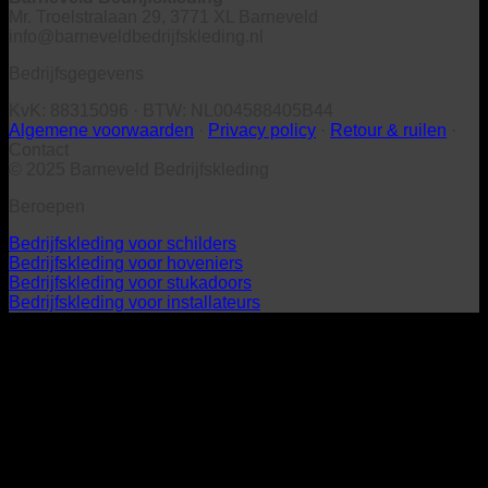
Mr. Troelstralaan 29, 3771 XL Barneveld
info@barneveldbedrijfskleding.nl
Bedrijfsgegevens
KvK: 88315096 · BTW: NL004588405B44
Algemene voorwaarden
·
Privacy policy
·
Retour & ruilen
·
Contact
© 2025 Barneveld Bedrijfskleding
Beroepen
Bedrijfskleding voor schilders
Bedrijfskleding voor hoveniers
Bedrijfskleding voor stukadoors
Bedrijfskleding voor installateurs