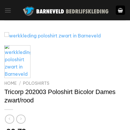
Ga
naar
inhoud
HOME
/
POLOSHIRTS
Tricorp 202003 Poloshirt Bicolor Dames
zwart/rood