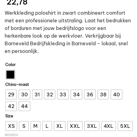
22,78
Werkkleding poloshirt in zwart combineert comfort
met een professionele uitstraling. Laat het bedrukken
of borduren met jouw bedrijfslogo voor een
herkenbare look op de werkvloer. Verkrijgbaar bij
Barneveld Bedrijfskleding in Barneveld – lokaal, snel
en persoonlijk.
Color
Chino-maat
29
30
31
32
33
34
36
38
40
42
44
Size
XS
S
M
L
XL
XXL
3XL
4XL
5XL
WISSEN