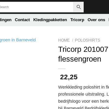
dingen
Contact
Kledingpakketten
Tricorp
Over ons
HOME
/
POLOSHIRTS
Tricorp 201007
flessengroen
22,25
Werkkleding poloshirt in 
professionele uitstraling.
bedrijfslogo voor een herk
bij Barneveld Bedrijfskled