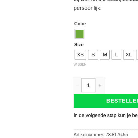
persoonlijk.
Color
Size
XS
S
M
L
XL
WISSEN
Tricorp 201007 Poloshirt 
BESTELLE
In de volgende stap kun je be
Artikelnummer:
73.8176.55