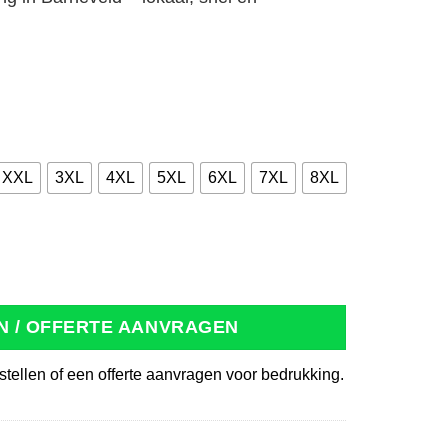
XXL
3XL
4XL
5XL
6XL
7XL
8XL
100% Katoen flessengroen aantal
N / OFFERTE AANVRAGEN
stellen of een offerte aanvragen voor bedrukking.