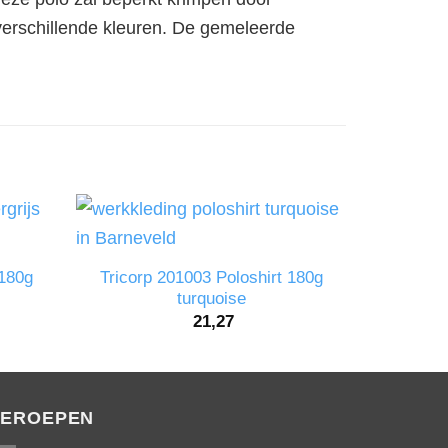
 verschillende kleuren. De gemeleerde
 180g
Tricorp 201003 Poloshirt 180g
Tricorp 2
turquoise
Bamboe
21,27
EROEPEN