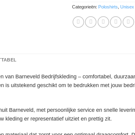
Categorieën:
Poloshirts
,
Unisex
TTABEL
n van Barneveld Bedrijfskleding – comfortabel, duurzaa
en is uitstekend geschikt om te bedrukken met jouw bedr
it Barneveld, met persoonlijke service en snelle leveri
w kleding er representatief uitziet en prettig zit.
n materiaal dat zorgt voor een optimaal draagcomfort. 