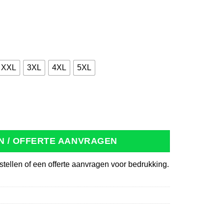
XXL
3XL
4XL
5XL
ent zwart/grijs aantal
N / OFFERTE AANVRAGEN
stellen of een offerte aanvragen voor bedrukking.