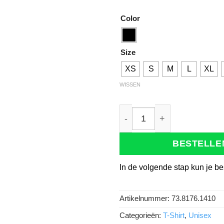
Color
Size
XS
S
M
L
XL
WISSEN
Tricorp 102703 T-shirt Acc
BESTELLE
In de volgende stap kun je be
Artikelnummer:
73.8176.1410
Categorieën:
T-Shirt
,
Unisex