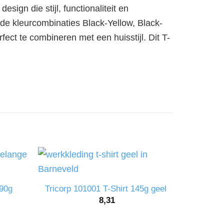
sign die stijl, functionaliteit en
 de kleurcombinaties Black-Yellow, Black-
ect te combineren met een huisstijl. Dit T-
190g
Tricorp 101001 T-Shirt 145g geel
Tricorp 1
8,31