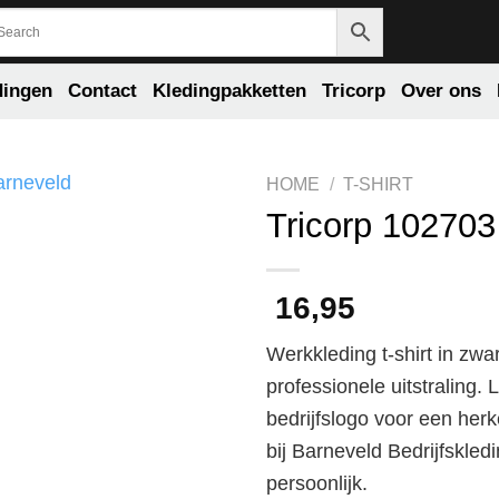
dingen
Contact
Kledingpakketten
Tricorp
Over ons
HOME
/
T-SHIRT
Tricorp 102703 
16,95
Werkkleding t-shirt in zw
professionele uitstraling.
bedrijfslogo voor een herk
bij Barneveld Bedrijfskled
persoonlijk.